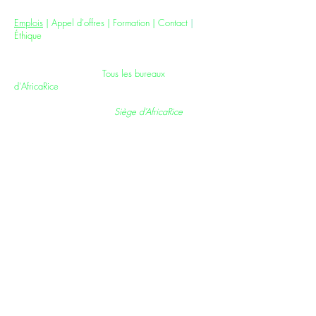
Jobs
|
Tenders
|
Training
|
Contact
|
Ethics
Emplois
|
Appel d'offres
| F
ormation
|
Contact
|
Éthique
All AfricaRice Offices |
Tous les bureaux
d'AfricaRice
AfricaRice Headquarters |
Siège d’AfricaRice
01 BP 4029, Boulevard François Mitterrand,
Cocody, Abidjan 01, Côte d'Ivoire
T:
+225 27 22 48 09 10
;
F:
+225 27 22 44 26 29
E: AfricaRice@cgiar.org
For Staff Only /
Pour le personnel seulement
Intranet
|
OCS
|
Email
AfricaRice is a CGIAR Research Center – part of a
global research partnership for a food-secure future.