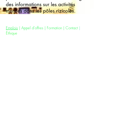
des informations sur les activités
menées dans les pôles rizicoles.
Jobs
|
Tenders
|
Training
|
Contact
|
Ethics
Emplois
|
Appel d'offres
| F
ormation
|
Contact
|
Éthique
All AfricaRice Offices |
Tous les bureaux
d'AfricaRice
AfricaRice Headquarters |
Siège d’AfricaRice
01 BP 4029, Boulevard François Mitterrand,
Cocody, Abidjan 01, Côte d'Ivoire
T:
+225 27 22 48 09 10
;
F:
+225 27 22 44 26 29
E: AfricaRice@cgiar.org
For Staff Only /
Pour le personnel seulement
Intranet
|
OCS
|
Email