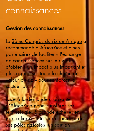
connaissances
Gestion des connaissances
Le
3ème Congrès du riz en Afrique
a
recommandé à AfricaRice et à ses
partenaires de faciliter « l'échange
de connaissances sur le riz afin
d'obtenir un impact plus important et
plus rapide sur toute la chaîne de
valeur du riz » pour renforcer le
secteur du riz.
Face à la demande croissante
d'AfricaRice pour transférer ses
technologies à grande échelle, en
particulier à l'intérieur et au-delà de
ses pôles rizicoles, un soutien