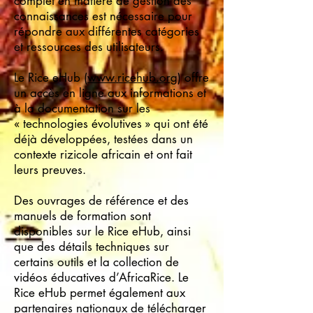
complet en matière de gestion des
connaissances est nécessaire pour
répondre aux différentes catégories
et ressources des utilisateurs.
Le Rice eHub (
www.ricehub.org
) offre
un accès en ligne aux informations et
à la documentation sur les
« technologies évolutives » qui ont été
déjà développées, testées dans un
contexte rizicole africain et ont fait
leurs preuves.
Des ouvrages de référence et des
manuels de formation sont
disponibles sur le Rice eHub, ainsi
que des détails techniques sur
certains outils et la collection de
vidéos éducatives d’AfricaRice. Le
Rice eHub permet également aux
partenaires nationaux de télécharger