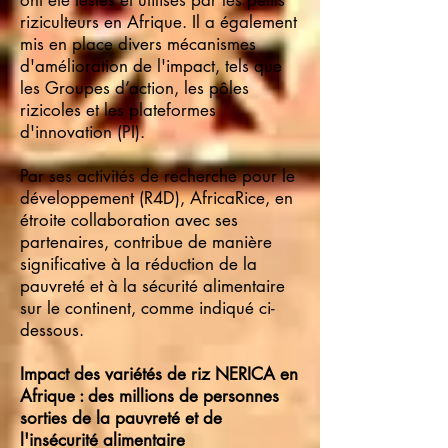
ont été testés et utilisés par les petits
riziculteurs en Afrique. Il a également
mis en place divers mécanismes
d'amélioration de l'impact, tels que
les Groupes d’action, les pôles
rizicoles et les plateformes
d'innovation (PI).
Par ses activités de recherche pour le
développement (R4D), AfricaRice, en
étroite collaboration avec ses
partenaires, contribue de manière
significative à la réduction de la
pauvreté et à la sécurité alimentaire
sur le continent, comme indiqué ci-
dessous.
Impact des variétés de riz NERICA en
Afrique : des millions de personnes
sorties de la pauvreté et de
l'insécurité alimentaire