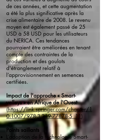
de ces années, et cette augmentation
a été la plus significative après la
crise alimentaire de 2008. Le revenu
moyen est également passé de 25
USD à 58 USD pour les utilisateurs
du NERICA. Ces tendances
pourraient être améliorées en tenant
compte des contraintes de la
production et des goulots
d'étranglement relatif à
l’approvisionnement en semences
certifiées.
Impact de l'approche « Smart-
valleys » en Afrique de l'Ouest
(
https://link.springer.com/chapter/1
0.1007/978-3-319-77878-5_11
)
Points saillants
L’adoption de la technologie Smart-