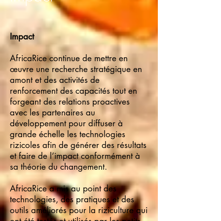
Impact
AfricaRice continue de mettre en
œuvre une recherche stratégique en
amont et des activités de
renforcement des capacités tout en
forgeant des relations proactives
avec les partenaires au
développement pour diffuser à
grande échelle les technologies
rizicoles afin de générer des résultats
et faire de l’impact conformément à
sa théorie du changement.
AfricaRice a mis au point des
technologies, des pratiques et des
outils améliorés pour la riziculture qui