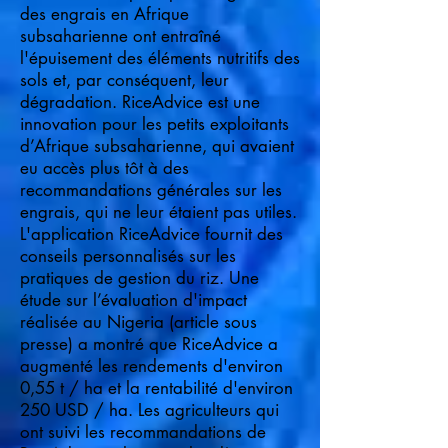
des engrais en Afrique
subsaharienne ont entraîné
l'épuisement des éléments nutritifs des
sols et, par conséquent, leur
dégradation. RiceAdvice est une
innovation pour les petits exploitants
d’Afrique subsaharienne, qui avaient
eu accès plus tôt à des
recommandations générales sur les
engrais, qui ne leur étaient pas utiles.
L'application RiceAdvice fournit des
conseils personnalisés sur les
pratiques de gestion du riz. Une
étude sur l’évaluation d'impact
réalisée au Nigeria (article sous
presse) a montré que RiceAdvice a
augmenté les rendements d'environ
0,55 t / ha et la rentabilité d'environ
250 USD / ha. Les agriculteurs qui
ont suivi les recommandations de