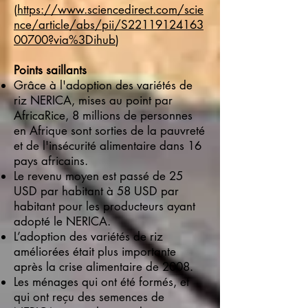
(
https://www.sciencedirect.com/scie
nce/article/abs/pii/S22119124163
00700?via%3Dihub
)
Points saillants
Grâce à l'adoption des variétés de
riz NERICA, mises au point par
AfricaRice, 8 millions de personnes
en Afrique sont sorties de la pauvreté
et de l'insécurité alimentaire dans 16
pays africains.
Le revenu moyen est passé de 25
USD par habitant à 58 USD par
habitant pour les producteurs ayant
adopté le NERICA.
L’adoption des variétés de riz
améliorées était plus importante
après la crise alimentaire de 2008.
Les ménages qui ont été formés, et
qui ont reçu des semences de