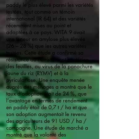
paddy le plus élevé parmi les variétés
testées, tout comme un témoin
international (IR 64) et des variétés
récemment mises au point et
adaptées à ce pays. WITA 9 avait
une teneur en amylose plus élevée
(26 – 28 %) que les autres variétés
testées. Cette étude a confirmé sa
résistance au flétrissement bactérien
des feuilles, au virus de la panachure
jaune du riz (RYMV) et à la
pyriculariose. Une enquête menée
auprès des ménages a montré que le
taux d’adoption était de 24 %, que
l’avantage en termes de rendement
en paddy était de 0,7 t / ha et que
son adoption augmentait le revenu
des agriculteurs de 91 USD / ha /
campagne. Une étude de marché a
montré que la volonté des