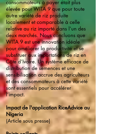
consommateurs à payer était plus
élevée pour WITA 9 que pour toute
autre variété de riz produite
localement et comparable à celle
relative au riz importé dans l’un des
deux marchés. Nous concluons que
WITA 9 est une innovation idéale
pour améliorer la productivité et se
substituer aux importations de riz en
Côte d’Ivoire. Un système efficace de
distribution de semences et une
sensibilisation accrue des agriculteurs
et des consommateurs à cette variété
sont essentiels pour accélérer
l’impact.
Impact de l'application RiceAdvice au
Nigeria
(Article sous presse)