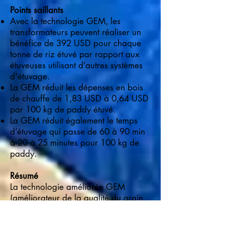
Points saillants
Avec la technologie GEM, les
transformateurs peuvent réaliser un
bénéfice de 392 USD pour chaque
tonne de riz étuvé par rapport aux
étuveuses utilisant d’autres systèmes
d'étuvage.
La GEM réduit les dépenses en bois
de chauffe de 1,83 USD à 0,64 USD
par 100 kg de paddy étuvé.
La GEM réduit également le temps
d’étuvage qui passe de 60 à 90 min
à 20 à 25 minutes pour 100 kg de
paddy.
Résumé
La technologie améliorée GEM
(améliorateur de la qualité du grain,
énergie efficiente et matériau
durable), mise au point par