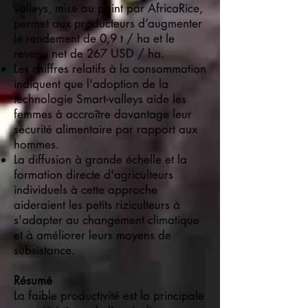
valleys, mise au point par AfricaRice,
permet aux producteurs d’augmenter
le rendement de 0,9 t / ha et le
revenu net de 267 USD / ha.
Les chiffres relatifs à la consommation
indiquent que l'adoption de la
technologie Smart-valleys aide les
femmes à accroître davantage leur
sécurité alimentaire par rapport aux
hommes.
La diffusion à grande échelle et la
formation directe d'agriculteurs
individuels à cette approche
aideraient les petits riziculteurs à
s'adapter au changement climatique
et à améliorer leurs moyens de
subsistance.
Résumé
La faible productivité est la principale