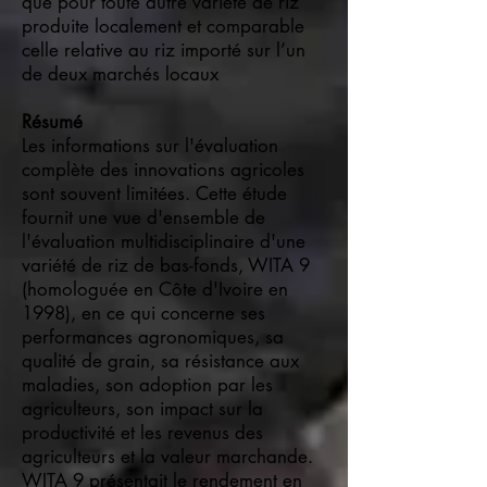
que pour toute autre variété de riz
produite localement et comparable
celle relative au riz importé sur l’un
de deux marchés locaux
Résumé
Les informations sur l'évaluation
complète des innovations agricoles
sont souvent limitées. Cette étude
fournit une vue d'ensemble de
l'évaluation multidisciplinaire d'une
variété de riz de bas-fonds, WITA 9
(homologuée en Côte d'Ivoire en
1998), en ce qui concerne ses
performances agronomiques, sa
qualité de grain, sa résistance aux
maladies, son adoption par les
agriculteurs, son impact sur la
productivité et les revenus des
agriculteurs et la valeur marchande.
WITA 9 présentait le rendement en