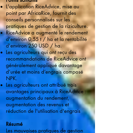
Points saillants
L'application RiceAdvice, mise au
point par AfricaRice, fournit des
conseils personnalisés sur les
pratiques de gestion de la riziculture.
RiceAdvice a augmenté le rendement
d'environ 0,55 t / ha et la rentabilité
d'environ 250 USD / ha.
Les agriculteurs qui ont reçu des
recommandations de RiceAdvice ont
généralement appliqué davantage
d’urée et moins d’engrais composé
NPK.
Les agriculteurs ont attribué trois
avantages principaux à RiceAdvice :
augmentation du rendement,
augmentation des revenus et
réduction de l'utilisation d'engrais
Résumé
Les mauvaises pratiques de gestion