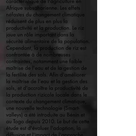
caractéristique de l'agriculture en
Afrique subsaharienne. Les effets
néfastes du changement climatique
réduisent de plus en plus la
productivité et la production. Le riz
joue un rôle important dans la
sécurité alimentaire de la population.
Cependant, la production de riz est
confrontée à de nombreuses
contraintes, notamment une faible
maîtrise de l'eau et de la gestion de
la fertilité des sols. Afin d'améliorer
la maîtrise de l'eau et la gestion des
sols, et d'accroître la productivité de
la production rizicole locale dans le
contexte du changement climatique,
une nouvelle technologie (Smart-
valleys) a été introduite au Bénin et
au Togo depuis 2010. Le but de cette
étude est d'évaluer l'adoption, la
diffusion et l'impact de l'approche