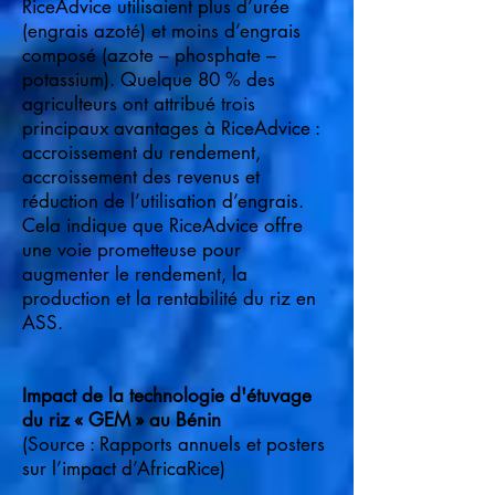
RiceAdvice utilisaient plus d’urée
(engrais azoté) et moins d’engrais
composé (azote – phosphate –
potassium). Quelque 80 % des
agriculteurs ont attribué trois
principaux avantages à RiceAdvice :
accroissement du rendement,
accroissement des revenus et
réduction de l’utilisation d’engrais.
Cela indique que RiceAdvice offre
une voie prometteuse pour
augmenter le rendement, la
production et la rentabilité du riz en
ASS.
Impact de la technologie d'étuvage
du riz « GEM » au Bénin
(Source : Rapports annuels et posters
sur l’impact d’AfricaRice)