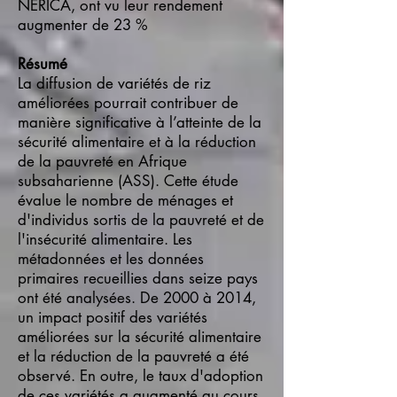
NERICA, ont vu leur rendement
augmenter de 23 %
Résumé
La diffusion de variétés de riz
améliorées pourrait contribuer de
manière significative à l’atteinte de la
sécurité alimentaire et à la réduction
de la pauvreté en Afrique
subsaharienne (ASS). Cette étude
évalue le nombre de ménages et
d'individus sortis de la pauvreté et de
l'insécurité alimentaire. Les
métadonnées et les données
primaires recueillies dans seize pays
ont été analysées. De 2000 à 2014,
un impact positif des variétés
améliorées sur la sécurité alimentaire
et la réduction de la pauvreté a été
observé. En outre, le taux d'adoption
de ces variétés a augmenté au cours