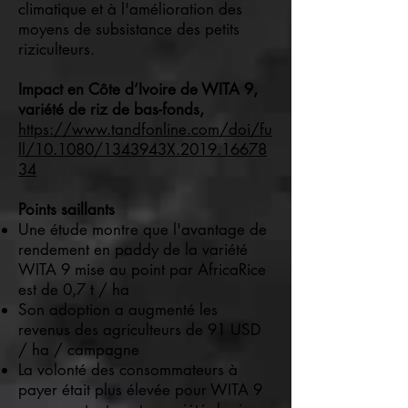
climatique et à l'amélioration des
moyens de subsistance des petits
riziculteurs.
Impact en Côte d’Ivoire de WITA 9,
variété de riz de bas-fonds,
https://www.tandfonline.com/doi/fu
ll/10.1080/1343943X.2019.16678
34
Points saillants
Une étude montre que l'avantage de
rendement en paddy de la variété
WITA 9 mise au point par AfricaRice
est de 0,7 t / ha
Son adoption a augmenté les
revenus des agriculteurs de 91 USD
/ ha / campagne
La volonté des consommateurs à
payer était plus élevée pour WITA 9