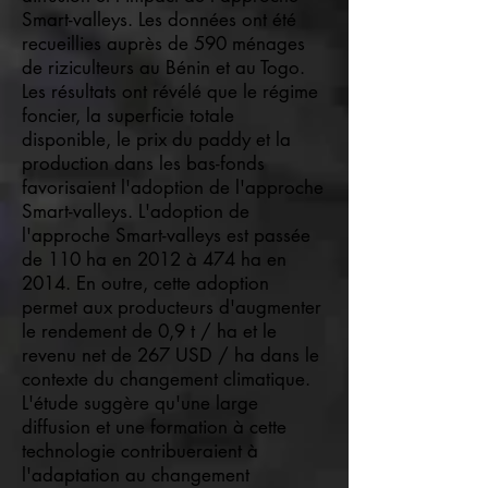
Smart-valleys. Les données ont été
recueillies auprès de 590 ménages
de riziculteurs au Bénin et au Togo.
Les résultats ont révélé que le régime
foncier, la superficie totale
disponible, le prix du paddy et la
production dans les bas-fonds
favorisaient l'adoption de l'approche
Smart-valleys. L'adoption de
l'approche Smart-valleys est passée
de 110 ha en 2012 à 474 ha en
2014. En outre, cette adoption
permet aux producteurs d'augmenter
le rendement de 0,9 t / ha et le
revenu net de 267 USD / ha dans le
contexte du changement climatique.
L'étude suggère qu'une large
diffusion et une formation à cette
technologie contribueraient à
l'adaptation au changement