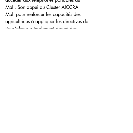
accéder aux téléphones portables au 
Mali. Son appui au Cluster AICCRA-
Mali pour renforcer les capacités des 
agricultrices à appliquer les directives de 
RiceAdvice a également donné des 
résultats remarquables. L'augmentation 
moyenne du rendement due à 
RiceAdvice était plus élevée dans les 
champs des agricultrices (1,0 t/ha) que 
dans ceux des hommes (0,8 t/ha).
« L’enseignement que nous avons tiré de 
la diffusion de RiceAdvice au Mali est 
que les modèles d’activités inclusifs et les 
applications numériques peuvent 
améliorer la diffusion à grande échelle 
des technologies agricoles climato-
intelligentes et des services d'information 
sur le climat tout en fournissant des 