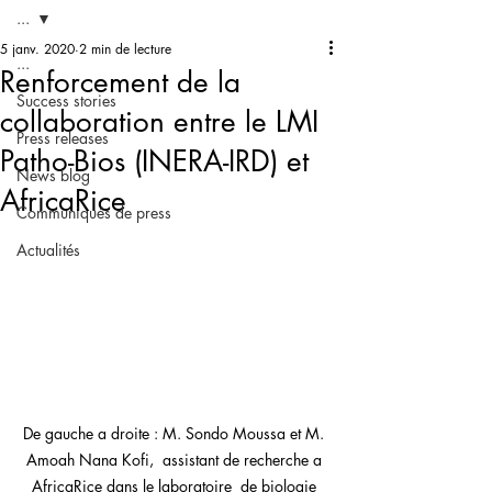
...
5 janv. 2020
2 min de lecture
...
Renforcement de la
Success stories
collaboration entre le LMI
Press releases
Patho-Bios (INERA-IRD) et
News blog
AfricaRice
Communiqués de press
Actualités
De gauche a droite : M. Sondo Moussa et M. 
Amoah Nana Kofi,  assistant de recherche a 
AfricaRice dans le laboratoire  de biologie 