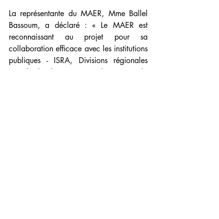
La représentante du MAER, Mme Ballel 
Bassoum, a déclaré : « Le MAER est 
reconnaissant au projet pour sa 
collaboration efficace avec les institutions 
publiques - ISRA, Divisions régionales 
pour le développement rural (DRDR) et la 
Division des semences (DISEM) – et pour 
le soutien qu'il leur a apporté, ainsi 
qu'au secteur privé. »
Selon M. Modou Thiam, président de 
l'Union nationale interprofessionnelle 
semencière (UNIS) et représentant du 
secteur privé, les meilleures pratiques 
promues par le projet seront adoptées et 
les réalisations du projet seront intégrées 
dans les opérations des entreprises 
semencières, de leur syndicat et de 