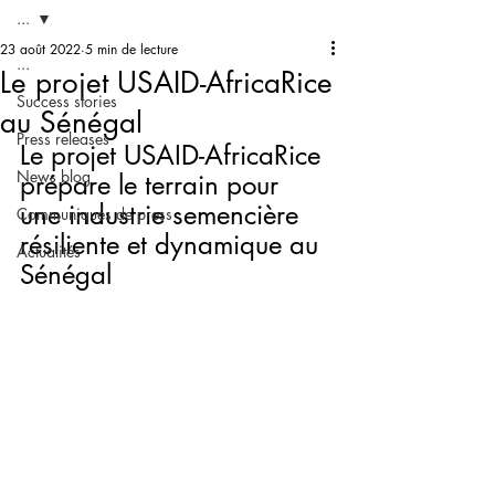
...
23 août 2022
5 min de lecture
...
Le projet USAID-AfricaRice
Success stories
au Sénégal
Press releases
Le projet USAID-AfricaRice 
News blog
prépare le terrain pour 
une industrie semencière 
Communiqués de press
résiliente et dynamique au 
Actualités
Sénégal