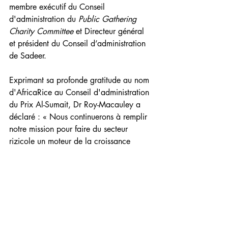
membre exécutif du Conseil 
d'administration du 
Public Gathering 
Charity Committee
 et Directeur général 
et président du Conseil d’administration 
de Sadeer.
Exprimant sa profonde gratitude au nom 
d'AfricaRice au Conseil d'administration 
du Prix Al-Sumait, Dr Roy-Macauley a 
déclaré : « Nous continuerons à remplir 
notre mission pour faire du secteur 
rizicole un moteur de la croissance 
économique durable et équitable en 
Afrique. Nous remercions sincèrement 
les États membres d'AfricaRice, les 
donateurs et les partenaires au 
développement qui ont accompagné le 
Centre dans sa noble entreprise. »
Communiqués de press