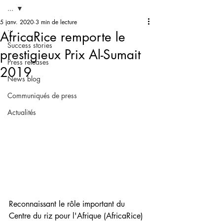
...
5 janv. 2020
3 min de lecture
...
AfricaRice remporte le
Success stories
prestigieux Prix Al-Sumait
Press releases
2019
News blog
Communiqués de press
Actualités
Reconnaissant le rôle important du 
Centre du riz pour l'Afrique (AfricaRice) 