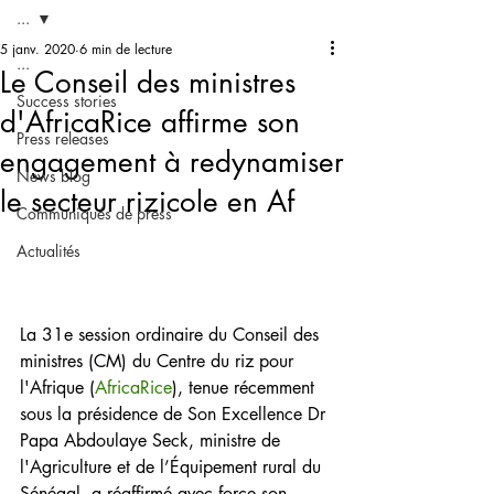
...
5 janv. 2020
6 min de lecture
...
Le Conseil des ministres
Success stories
d'AfricaRice affirme son
Press releases
engagement à redynamiser
News blog
le secteur rizicole en Af
Communiqués de press
Actualités
La 31e session ordinaire du Conseil des 
ministres (CM) du Centre du riz pour 
l'Afrique (
AfricaRice
), tenue récemment 
sous la présidence de Son Excellence Dr 
Papa Abdoulaye Seck, ministre de 
l'Agriculture et de l’Équipement rural du 
Sénégal, a réaffirmé avec force son 