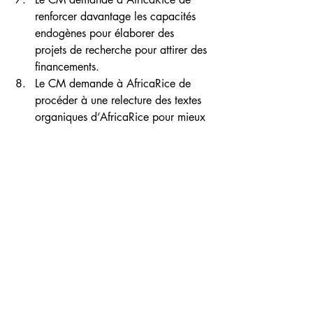
renforcer davantage les capacités 
endogènes pour élaborer des 
projets de recherche pour attirer des 
financements.
Le CM demande à AfricaRice de 
procéder à une relecture des textes 
organiques d’AfricaRice pour mieux 
définir les conditions et les 
modalités pour que les pays 
membres honorent leurs obligations 
de paiement des contributions 
financières.
Le CM demande à AfricaRice de se 
concentrer davantage sur la 
recherche-développement, qui est 
son corps de métier.
Le CM demande à AfricaRice de 
faire une étude pour rationaliser les 