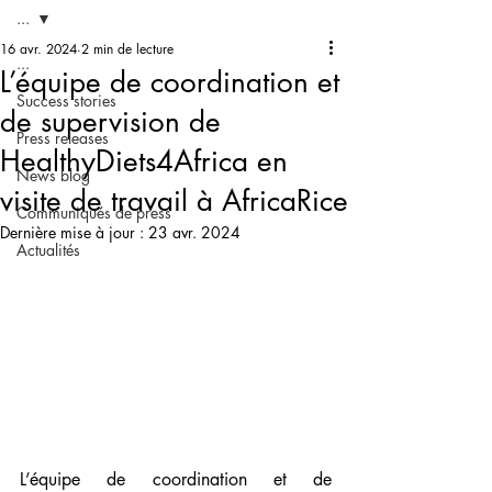
...
16 avr. 2024
2 min de lecture
...
L’équipe de coordination et
Success stories
de supervision de
Press releases
HealthyDiets4Africa en
News blog
visite de travail à AfricaRice
Communiqués de press
Dernière mise à jour :
23 avr. 2024
Actualités
L’équipe de coordination et de 